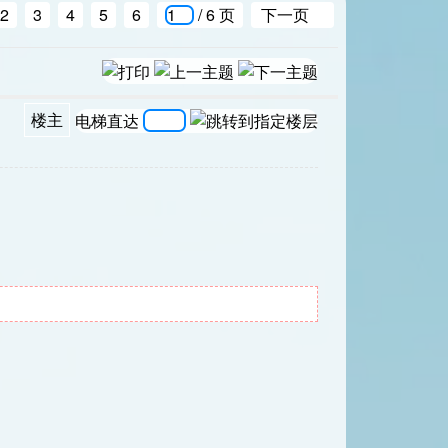
2
3
4
5
6
/ 6 页
下一页
楼主
电梯直达