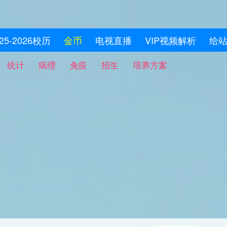
025-2026校历
金币
电视直播
VIP视频解析
给
统计
病理
免疫
招生
培养方案