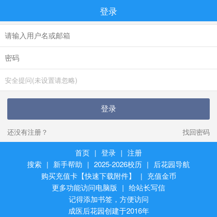
登录
安全提问(未设置请忽略)
登录
还没有注册？
找回密码
首页
|
登录
|
注册
搜索
|
新手帮助
|
2025-2026校历
|
后花园导航
购买充值卡【快速下载附件】
|
充值金币
更多功能访问电脑版
|
给站长写信
记得添加书签，方便访问
成医后花园创建于2016年