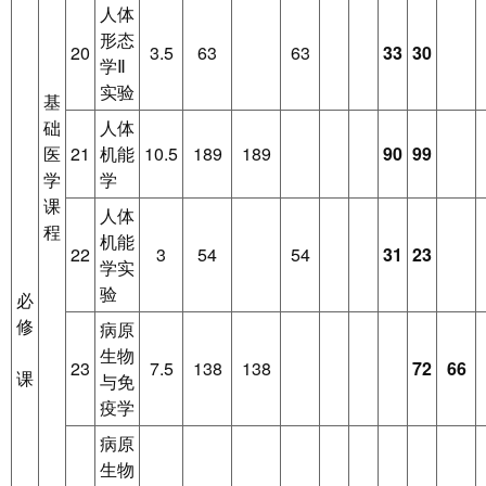
人体
形态
20
3.5
63
63
33
30
学Ⅱ
实验
基
础
人体
医
21
机能
10.5
189
189
90
99
学
学
课
人体
程
机能
22
3
54
54
31
23
学实
验
必
修
病原
生物
23
7.5
138
138
72
66
课
与免
疫学
病原
生物