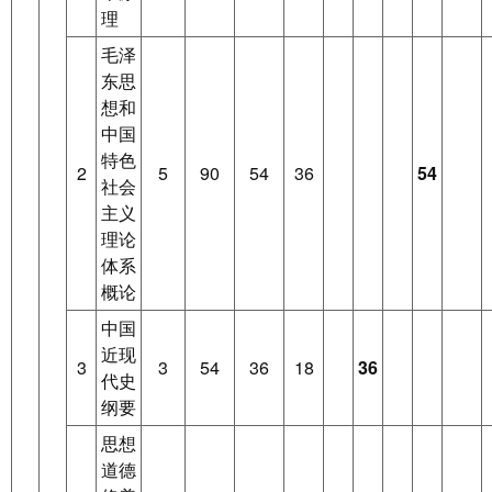
理
毛泽
东思
想和
中国
特色
2
5
90
54
36
54
社会
主义
理论
体系
概论
中国
近现
3
3
54
36
18
36
代史
纲要
思想
道德