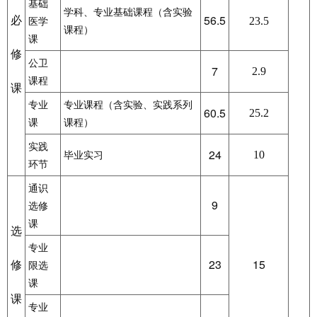
基础
学科、专业基础课程（含实验
必
56.5
23.5
医学
课程）
课
修
公卫
7
2.9
课程
课
专业
专业课程（含实验、实践系列
60.5
25.2
课
课程）
实践
24
10
毕业实习
环节
通识
9
选修
课
选
专业
修
23
15
限选
课
课
专业