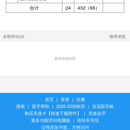
合计
24
432（66）
全部评论(
0
)
倒序浏览
暂时没有内容
首页
|
登录
|
注册
搜索
|
新手帮助
|
2025-2026校历
|
后花园导航
购买充值卡【快速下载附件】
|
充值金币
更多功能访问电脑版
|
给站长写信
记得添加书签，方便访问