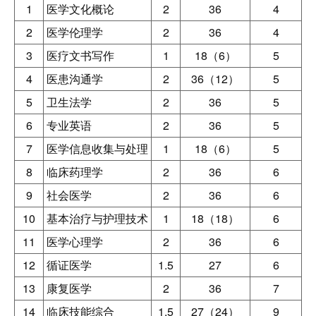
1
医学文化概论
2
36
4
2
医学伦理学
2
36
4
3
医疗文书写作
1
18（6）
5
4
医患沟通学
2
36（12）
5
5
卫生法学
2
36
5
6
专业英语
2
36
5
7
医学信息收集与处理
1
18（6）
5
8
临床药理学
2
36
6
9
社会医学
2
36
6
10
基本治疗与护理技术
1
18（18）
6
11
医学心理学
2
36
6
12
循证医学
1.5
27
6
13
康复医学
2
36
7
14
临床技能综合
1.5
27（24）
9