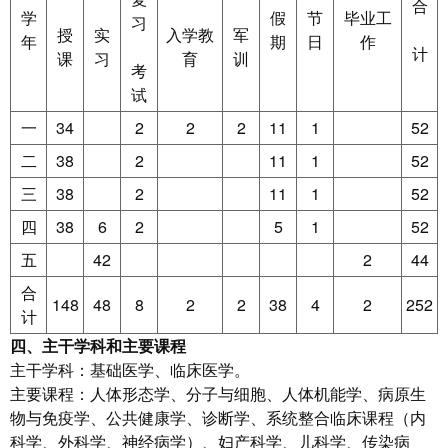
合
学
假
节
毕业工
习
授
实
入学教
军
年
期
日
作
计
课
习
育
训
考
试
一
34
2
2
2
11
1
52
二
38
2
11
1
52
三
38
2
11
1
52
四
38
6
2
5
1
52
五
42
2
44
合
148
48
8
2
2
38
4
2
252
计
四、主干学科和主要课程
主干学科：基础医学、临床医学。
主要课程：人体形态学、分子与细胞、人体机能学、病原生
物与免疫学、公共健康学、诊断学、系统整合临床课程（内
科学、外科学、神经病学）、妇产科学、儿科学、传染病