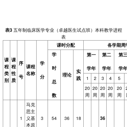
表3
五年制临床医学专业（卓越医生试点班）本科教学进程
表
课时分配
各学期周
学
第一
第二
第
课
课
序
学
程
程
课程
时
学年
学年
学
实
类
性
名称
理论
号
分
践
1
2
3
4
5
别
质
总
20
20
20
20
20
周
周
周
周
周
数
马克
思主
1
义基
3
54
36
18
36
本原