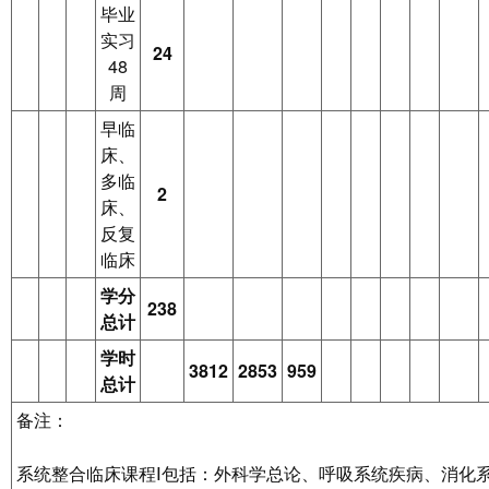
毕业
实习
24
48
周
早临
床、
多临
2
床、
反复
临床
学分
238
总计
学时
3812
2853
959
总计
备注：
系统整合临床课程Ⅰ包括：外科学总论、呼吸系统疾病、消化