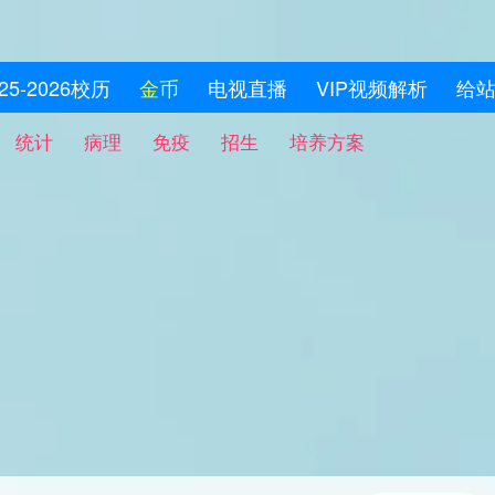
025-2026校历
金币
电视直播
VIP视频解析
给
统计
病理
免疫
招生
培养方案