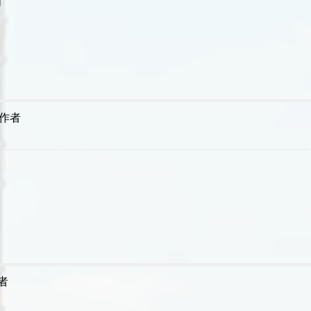
明
作者
者