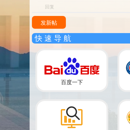
回复
发新帖
快 速 导 航