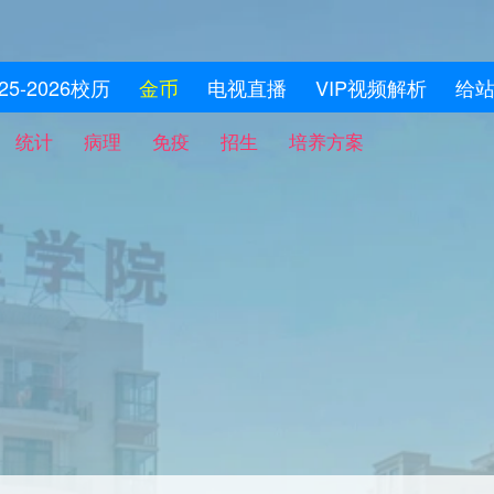
025-2026校历
金币
电视直播
VIP视频解析
给
统计
病理
免疫
招生
培养方案