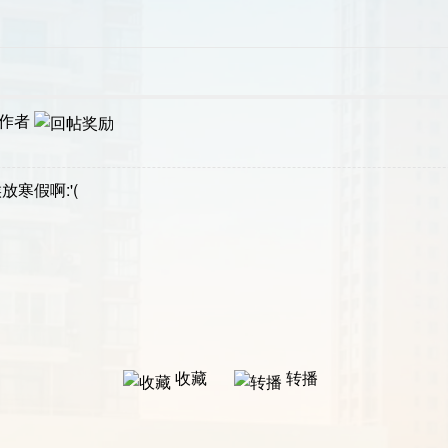
作者
寒假啊:'(
收藏
转播