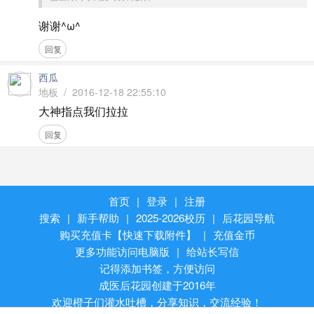
谢谢^ω^
回复
西瓜
地板 / 2016-12-18 22:55:10
大神指点我们拉拉
回复
首页
|
登录
|
注册
搜索
|
新手帮助
|
2025-2026校历
|
后花园导航
购买充值卡【快速下载附件】
|
充值金币
更多功能访问电脑版
|
给站长写信
记得添加书签，方便访问
成医后花园创建于2016年
欢迎橙子们灌水吐槽，分享知识，交流经验！