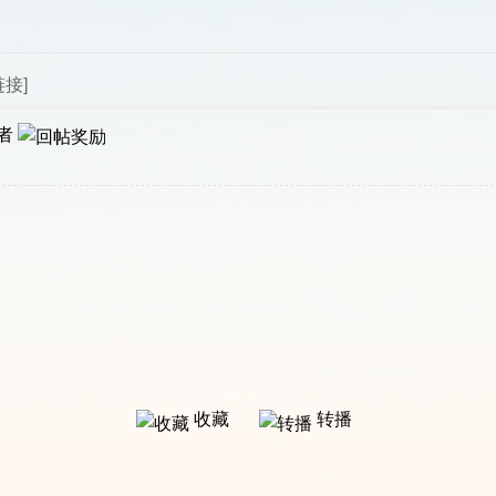
链接]
者
收藏
转播