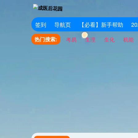
签到
导航页
【必看】新手帮助
2
热门搜索:
考易
生理
生化
机能