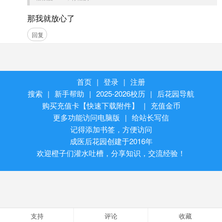
那我就放心了
回复
首页
|
登录
|
注册
搜索
|
新手帮助
|
2025-2026校历
|
后花园导航
购买充值卡【快速下载附件】
|
充值金币
更多功能访问电脑版
|
给站长写信
记得添加书签，方便访问
成医后花园创建于2016年
欢迎橙子们灌水吐槽，分享知识，交流经验！
支持
评论
收藏