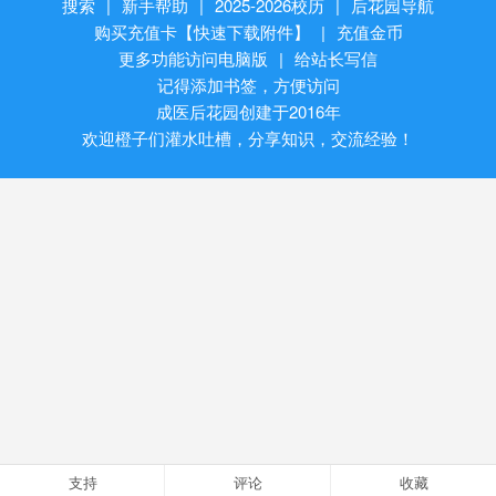
搜索
|
新手帮助
|
2025-2026校历
|
后花园导航
购买充值卡【快速下载附件】
|
充值金币
更多功能访问电脑版
|
给站长写信
记得添加书签，方便访问
成医后花园创建于2016年
欢迎橙子们灌水吐槽，分享知识，交流经验！
支持
评论
收藏