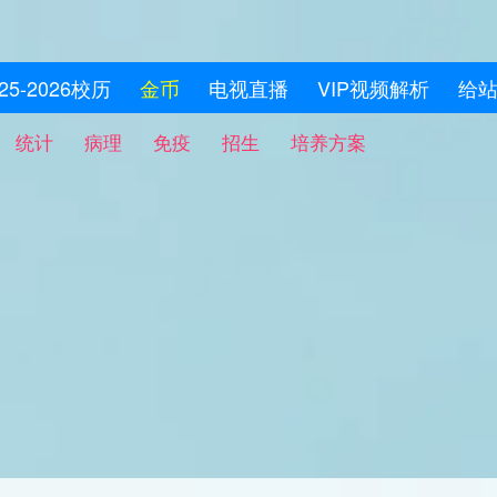
025-2026校历
金币
电视直播
VIP视频解析
给
统计
病理
免疫
招生
培养方案