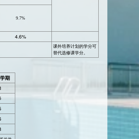
9.7%
4.6%
课外培养计划的学分可
替代选修课学分。
学期
3
5
5
6
8