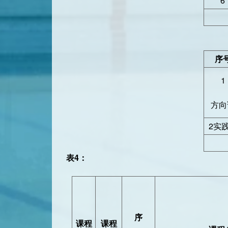
6
序
1
方向
2实
表4：
序
课程
课程