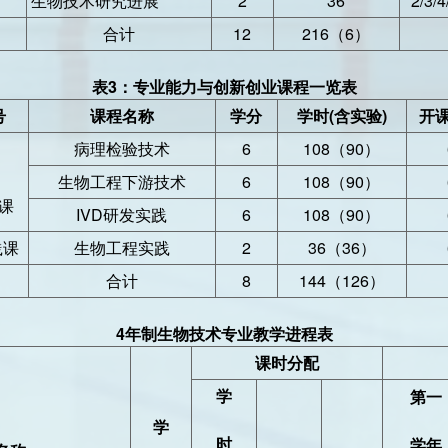
生物技术研究进展
2
36
2/3/4
合计
12
216（6）
表3：专业能力与创新创业课程一览表
号
课程名称
学分
学时(含实验)
开
病理检验技术
6
108（90）
生物工程下游技术
6
108（90）
课
IVD研发实践
6
108（90）
践课
生物工程实践
2
36（36）
合计
8
144（126）
4
年制生物技术专业教学进程表
课时分配
学
第一
学
时
学年