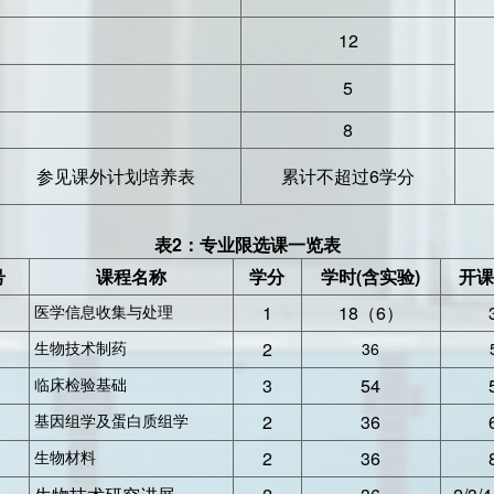
12
5
8
参见课外计划培养表
累计不超过6学分
表2：专业限选课一览表
号
课程名称
学分
学时(含实验)
开课
1
18（6）
医学信息收集与处理
2
36
生物技术制药
3
54
临床检验基础
2
36
基因组学及蛋白质组学
2
36
生物材料