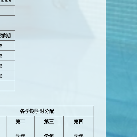
/5/6/8
课学期
6
6
6
6
各学期学时分配
第二
第三
第四
学年
学年
学年