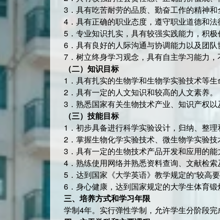
3．具有吃苦耐劳的品质、勤奋工作的精神和
4．具有正确的职业态度，遵守职业道德和法
5．专业知识扎实，具有较强实践能力，积极
6．具有良好的人际沟通与协调能力以及团队
7．树立终身学习观念，具有自主学习能力，
（二）知识目标
1．具有扎实的生物学和生物学实验技术等生
2．具有一定的人文知识和较高的人文素养。
3．熟悉国家有关生物技术产业、知识产权以
（三）技能目标
1．初步具备进行科学实验设计，归纳、整理
2．掌握生物化学实验技术、微生物学实验技
3．具有一定的生物技术产品开发和应用的能
4．熟练使用网络并熟悉资料查询、文献检索
5．达到国家《大学英语》教学规定的“较高
6．身心健康，达到国家规定的大学生体育锻
三、培养方式和学习年限
学制4年。实行弹性学制，允许学生分阶段完