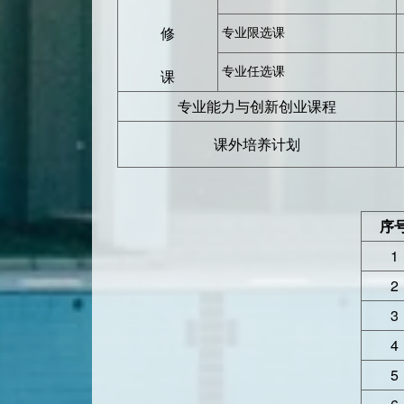
修
专业限选课
专业任选课
课
专业能力与创新创业课程
课外培养计划
序
1
2
3
4
5