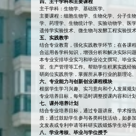
四、主干学科和主要课程
主干学科：生物学、基础医学。
主要课程：细胞生物学、生物化学、分子生
学、药理学、生物统计学、实验动物学、医
遗传学实验技术、微生物与发酵工程实验技
五、
实践教学
结合专业教育，强化实践教学环节；在各课
合运用各学科知识，增强分析和解决实际问
本专业安排毕业实习和毕业论文撰写。毕业
室、生产管理等工作。帮助学生积累实践经
研岗位实践所学，掌握所从事行业的新理论
六、专业能力与创新创业课程模块
根据学生学习兴趣、实习意向和个人发展规
专业培养目标，每年适时调整授课内容和计
七、课外培养计划
结合专业培养目标，通过专题讲座、学术报
质；通过鼓励学生参与各类科技活动，如参
文发表或专利申请等科研实践锻炼学生动手
八、学业考核、毕业与学位授予