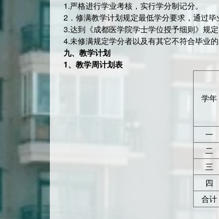
1.严格进行学业考核，实行学分制记分。
2．修满教学计划规定最低学分要求，通过毕
3.达到《成都医学院学士学位授予细则》规
4.未修满规定学分者以及有其它不符合毕业
九、教学计划
1
、
教学周计划表
学年
一
二
三
四
合计