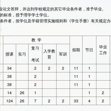
业论文答辩，并达到学校规定的其它毕业条件者，准予毕业。
定的标准，授予理学学士学位。
的条件者，按学位及学籍管理实施细则和《学生手册》有关规定办
教 学
毕业
复习
假期
节日
入学教
工作
授课
实习
军训
育
考试
34
2
2
2
11
1
38
2
11
1
38
2
11
1
14
26
1
1
2
124
26
7
2
2
33
4
2