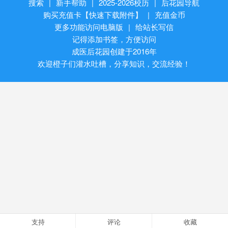
搜索
|
新手帮助
|
2025-2026校历
|
后花园导航
购买充值卡【快速下载附件】
|
充值金币
更多功能访问电脑版
|
给站长写信
记得添加书签，方便访问
成医后花园创建于2016年
欢迎橙子们灌水吐槽，分享知识，交流经验！
支持
评论
收藏