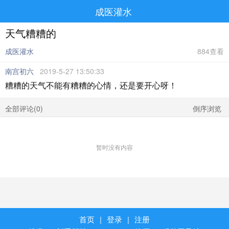
成医灌水
天气糟糟的
成医灌水
884查看
南宫初六
2019-5-27 13:50:33
糟糟的天气不能有糟糟的心情，还是要开心呀！
全部评论(
0
)
倒序浏览
暂时没有内容
首页
|
登录
|
注册