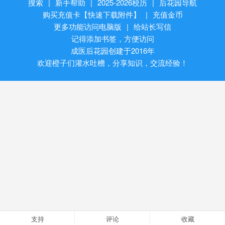
搜索
|
新手帮助
|
2025-2026校历
|
后花园导航
购买充值卡【快速下载附件】
|
充值金币
更多功能访问电脑版
|
给站长写信
记得添加书签，方便访问
成医后花园创建于2016年
欢迎橙子们灌水吐槽，分享知识，交流经验！
支持
评论
收藏