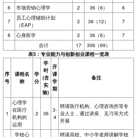
6
市场营销心理学
2
36（6）
6
员工心理辅助计划
7
2
36（12）
7
（EAP）
8
心身医学
2
36（6）
7
合计
17
306（69）
表3：专业能力与创新创业课程一览表
学
开
时
序
课程名
学
课
(含
备注
号
称
分
学
实
期
验)
心理学
聘请医疗机构、心理咨询所等专
在医疗
3-
1
2
36
业人士，通过讲座、见习等方式
机构的
4
开展
运用
学校心
聘请高校、中小学老师讲解学校