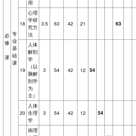
用
心理
学研
18
3.5
63
42
21
63
究方
专
法
必
业
修
人体
基
解剖
础
课
学
课
（以
19
3
54
42
12
54
脑解
剖学
为
主）
人体
20
生理
3
54
42
12
54
学
病理