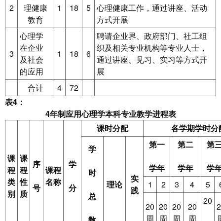
2
理健康
1
18
5
心理健康工作，通过讲座、活动
教育
方式开展
心理学
聘请企业界、政府部门、社工组
在企业
织及相关专业机构等专业人士，
3
1
18
6
及社会
通过讲座、见习、实习等方式开
的应用
展
合计
4
72
表4：
4
年制应用心理学本科专业教学进程表
课时分配
各学期学时分
第一
第二
第
学
课
课
序
学
学年
学年
学
程
程
课程
时
实
类
性
名称
理论
1
2
3
4
5
号
分
践
别
质
总
20
20
20
20
20
2
周
周
周
周
数