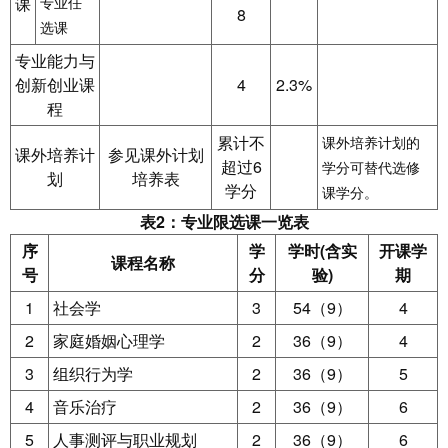
课
专业任
8
选课
专业能力与
创新创业课
4
2.3%
程
累计不
课外培养计划的
课外培养计
参见课外计划
超过6
学分可替代选修
划
培养表
学分
课学分。
表2：专业限选课一览表
序
学
学时(含实
开课学
课程名称
号
分
验)
期
1
社会学
3
54（9）
4
2
家庭婚姻心理学
2
36（9）
4
3
组织行为学
2
36（9）
5
4
音乐治疗
2
36（9）
6
5
人事测评与职业规划
2
36（9）
6