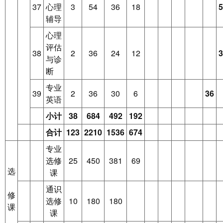
37
心理
3
54
36
18
5
辅导
心理
评估
38
2
36
24
12
3
与诊
断
专业
39
2
36
30
6
36
英语
小计
38
684
492
192
合计
123
2210
1536
674
专业
选修
25
450
381
69
选
课
通识
修
选修
10
180
180
课
课