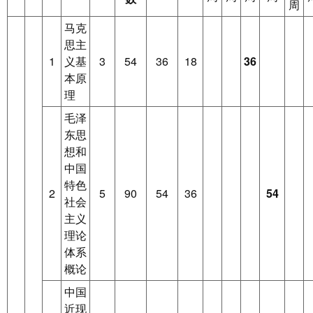
周
马克
思主
1
义基
3
54
36
18
36
本原
理
毛泽
东思
想和
中国
特色
2
5
90
54
36
54
社会
主义
理论
体系
概论
中国
近现