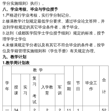
学分实施细则》执行）。
八、学业考核、毕业与学位授予
1.严格进行学业考核，实行学分制记分。
2.修满教学计划规定最低学分要求、通过毕业论文答辩，并
达到学校规定的其它毕业条件者，准予毕业。
3.达到《成都医学院学士学位授予细则》规定的标准，授予
理学学士学位
4.未修满规定学分者以及有其它不符合毕业的条件者，按学
位及学籍管理实施细则和《学生手册》有关规定办理。
九、教学计划
1.
教学周计划表
教 学
复
合
学
假
节
毕业工
习
授
实
入学教
军
年
期
日
作
计
课
习
育
训
考
试
一
34
2
2
2
11
1
52