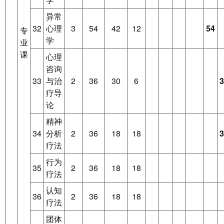
异常
32
心理
3
54
42
12
54
专
学
业
课
心理
咨询
33
与治
2
36
30
6
3
疗导
论
精神
34
分析
2
36
18
18
3
疗法
行为
35
2
36
18
18
疗法
认知
36
2
36
18
18
疗法
团体