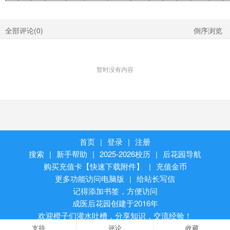
全部评论(
0
)
倒序浏览
暂时没有内容
首页
|
登录
|
注册
搜索
|
新手帮助
|
2025-2026校历
|
后花园导航
购买充值卡【快速下载附件】
|
充值金币
更多功能访问电脑版
|
给站长写信
记得添加书签，方便访问
成医后花园创建于2016年
欢迎橙子们灌水吐槽，分享知识，交流经验！
支持
评论
收藏