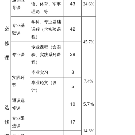
通识教
43
语、体育、军事
24.6%
育课
理论、等
学科、专业基础
专业基
必
42
课程（含实验课
础课
程）
修
45.7%
专业课程（含实
38
专业课
验、实践系列课
课
程）
8
毕业实习
实践环
7.4%
毕业论文（设
5
节
计）
通识选
10
5.7%
选
修课
专业限
修
17
选课
14.3%