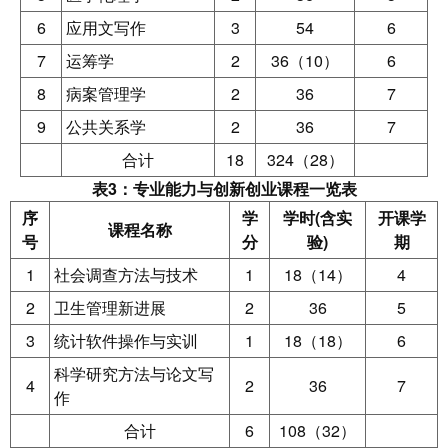
6
应用文写作
3
54
6
7
运筹学
2
36（10）
6
8
病案管理学
2
36
7
9
公共关系学
2
36
7
合计
18
324（28）
表3：专业能力与创新创业课程一览表
序
学
学时(含实
开课学
课程名称
号
分
验)
期
1
社会调查方法与技术
1
18（14）
4
2
卫生管理新进展
2
36
5
3
统计软件操作与实训
1
18（18）
6
科学研究方法与论文写
4
2
36
7
作
合计
6
108（32）