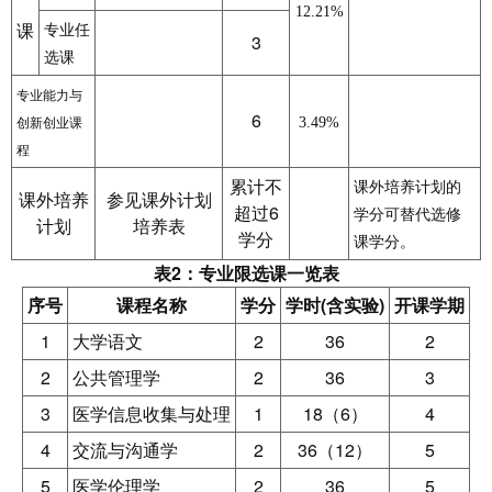
12.21%
课
专业任
3
选课
专业能力与
6
3.49%
创新创业课
程
累计不
课外培养计划的
课外培养
参见课外计划
超过6
学分可替代选修
计划
培养表
学分
课学分。
表2：专业限选课一览表
序号
课程名称
学分
学时(含实验)
开课学期
1
大学语文
2
36
2
2
公共管理学
2
36
3
3
医学信息收集与处理
1
18（6）
4
4
交流与沟通学
2
36（12）
5
5
医学伦理学
2
36
5