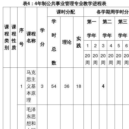
表4：
4
年制公共事业管理专业教学进程表
课时分配
各学期周学时分
学
第一
第二
第三
课
课
序
学
程
程
课程
时
学年
学年
学年
实
类
性
名称
理论
号
分
践
1
2
3
4
5
6
别
质
总
20
20
20
20
20
20
周
周
周
周
周
周
数
马克
思主
1
义基
3
54
36
18
4
本原
理
毛泽
东思
想和