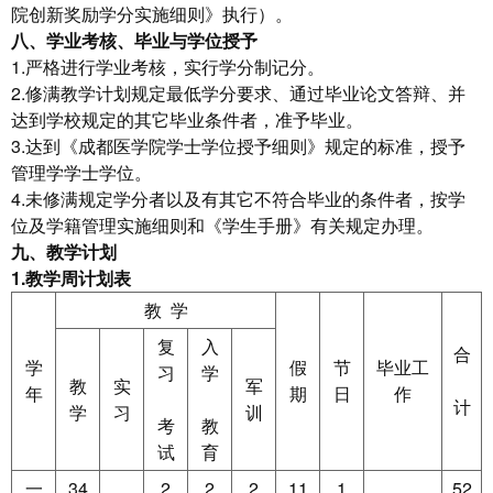
院创新奖励学分实施细则》执行）。
八、学业考核、毕业与学位授予
1.严格进行学业考核，实行学分制记分。
2.修满教学计划规定最低学分要求、通过毕业论文答辩、并
达到学校规定的其它毕业条件者，准予毕业。
3.达到《成都医学院学士学位授予细则》规定的标准，授予
管理学学士学位。
4.未修满规定学分者以及有其它不符合毕业的条件者，按学
位及学籍管理实施细则和《学生手册》有关规定办理。
九、教学计划
1.
教学周计划表
教 学
复
入
合
学
假
节
毕业工
习
学
教
实
军
年
期
日
作
计
学
习
训
考
教
试
育
一
34
2
2
2
11
1
52