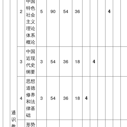
中国
特色
2
5
90
54
36
4
社会
主义
理论
体系
概论
中国
近现
3
3
54
36
18
4
代史
纲要
思想
道德
修养
4
3
54
36
18
4
和法
律基
通
础
识
形势
教