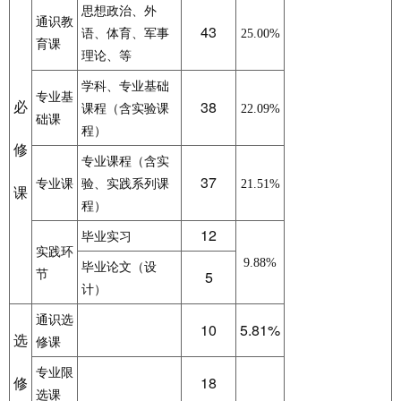
思想政治、外
通识教
43
语、体育、军事
25.00%
育课
理论、等
学科、专业基础
专业基
必
38
课程（含实验课
22.09%
础课
程）
修
专业课程（含实
37
专业课
验、实践系列课
21.51%
课
程）
12
毕业实习
实践环
9.88%
毕业论文（设
5
节
计）
通识选
10
5.81%
选
修课
专业限
修
18
选课