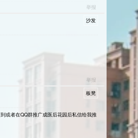
举报
沙发
举报
板凳
到或者在QQ群推广成医后花园后私信给我推