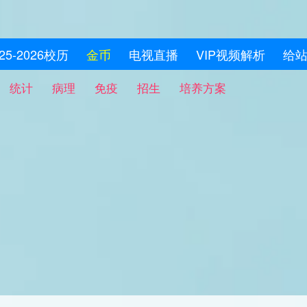
025-2026校历
金币
电视直播
VIP视频解析
给
统计
病理
免疫
招生
培养方案