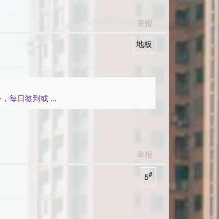
举报
地板
日签到或 ...
举报
#
5