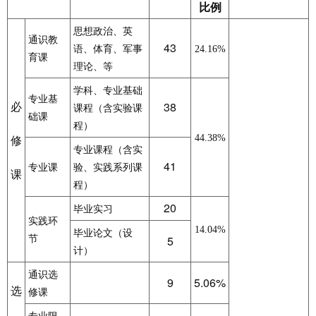
比例
思想政治、英
通识教
43
语、体育、军事
24.16%
育课
理论、等
学科、专业基础
专业基
必
38
课程（含实验课
础课
程）
修
44.38%
专业课程（含实
41
专业课
验、实践系列课
课
程）
20
毕业实习
实践环
14.04%
毕业论文（设
5
节
计）
通识选
9
5.06%
选
修课