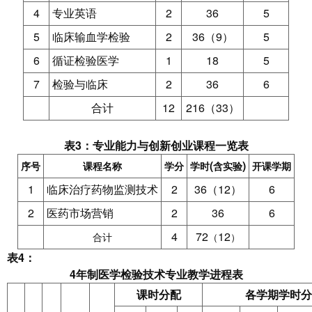
4
2
36
5
专业英语
5
2
36
9
5
临床输血学检验
（
）
6
1
18
5
循证检验医学
7
2
36
6
检验与临床
12
216
33
合计
（
）
表3：专业能力与创新创业课程一览表
(
)
序号
课程名称
学分
学时
含实验
开课学期
1
2
36
12
6
临床治疗药物监测技术
（
）
2
2
36
6
医药市场营销
4
72
12
合计
（
）
表4：
4
年制医学检验技术专业教学进程表
课时分配
各学期学时分