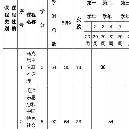
学
第一
第二
第
课
课
序
学
程
程
课程
时
学年
学年
学
实
类
性
名称
理论
号
分
践
1
2
3
4
5
别
质
总
20
20
20
20
20
周
周
周
周
周
数
马克
思主
1
义基
3
54
36
18
36
本原
理
毛泽
东思
想和
中国
特色
2
5
90
54
36
54
社会