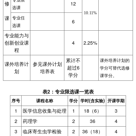
专业限
修
12
选课
10.11%
课
专业任
6
选课
专业能力与
创新创业课
4
2.25%
程
累计不
课外培养计划的
课外培养计
参见课外计划
超过6
学分可替代选修
划
培养表
学分
课学分。
表2：专业限选课一览表
(
)
序号
课程名称
学分
学时
含实验
开课学期
1
1
18
6
3
医学信息收集与处理
（
）
2
2
36
4
药理学
3
2
36
18
4
临床寄生虫学检验
（
）