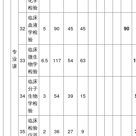
化学
检验
临床
血液
32
5
90
45
45
90
学检
验
临床
专
微生
业
33
6.5
117
54
63
1
物学
课
检验
临床
分子
34
生物
3
54
39
15
学检
验
临床
检验
35
2
36
27
9
仪器