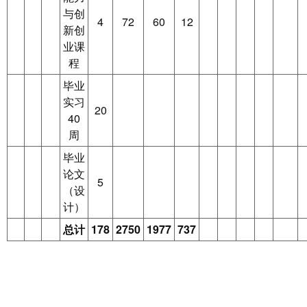
与创
4
72
60
12
新创
业课
程
毕业
实习
20
40
周
毕业
论文
5
（设
计）
总计
178
2750
1977
737