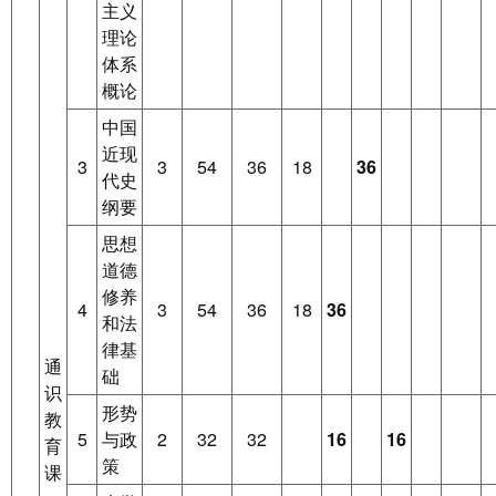
主义
理论
体系
概论
中国
近现
3
3
54
36
18
36
代史
纲要
思想
道德
修养
4
3
54
36
18
36
和法
律基
通
础
识
形势
教
5
与政
2
32
32
16
16
育
策
课