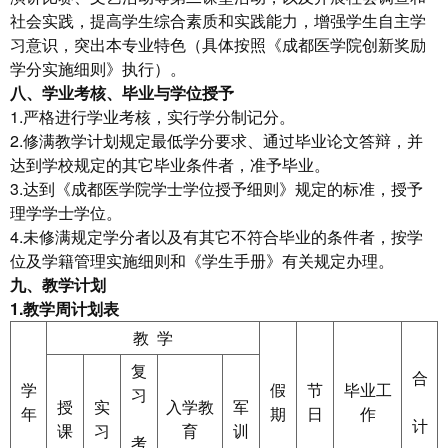
社会实践，提高学生综合素质和实践能力，增强学生自主学
习意识，突出本专业特色（具体按照《成都医学院创新奖励
学分实施细则》执行）。
八、学业考核、毕业与学位授予
1.严格进行学业考核，实行学分制记分。
2.修满教学计划规定最低学分要求、通过毕业论文答辩，并
达到学校规定的其它毕业条件者，准予毕业。
3.达到《成都医学院学士学位授予细则》规定的标准，授予
理学学士学位。
4.未修满规定学分者以及有其它不符合毕业的条件者，按学
位及学籍管理实施细则和《学生手册》有关规定办理。
九、教学计划
1.
教学周计划表
教 学
复
合
学
假
节
毕业工
习
授
实
入学教
军
年
期
日
作
计
课
习
育
训
考