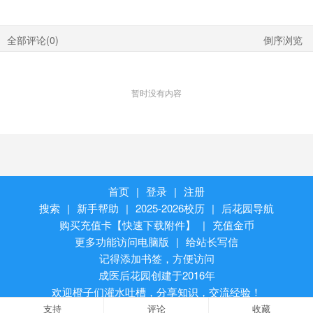
全部评论(
0
)
倒序浏览
暂时没有内容
首页
|
登录
|
注册
搜索
|
新手帮助
|
2025-2026校历
|
后花园导航
购买充值卡【快速下载附件】
|
充值金币
更多功能访问电脑版
|
给站长写信
记得添加书签，方便访问
成医后花园创建于2016年
欢迎橙子们灌水吐槽，分享知识，交流经验！
支持
评论
收藏