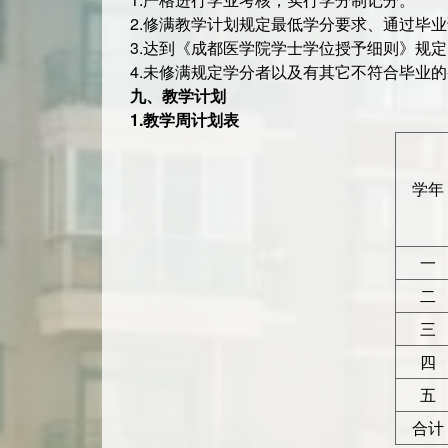
2.修满教学计划规定最低学分要求、通过毕
3.达到《成都医学院学士学位授予细则》规
4.未修满规定学分者以及有其它不符合毕业
九、教学计划
1.
教学周计划表
学年
一
二
三
四
五
合计