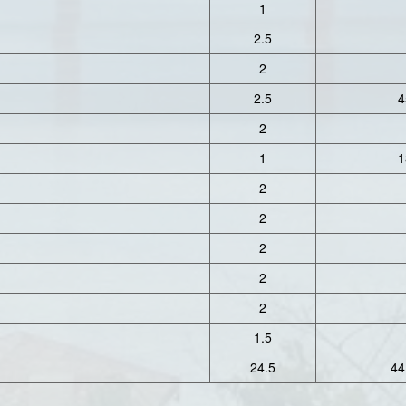
1
2.5
2
2.5
4
2
1
1
2
2
2
2
2
1.5
24.5
44