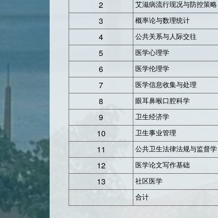
2
艾滋病流行现况与防控策略
3
概率论与数理统计
4
公共关系与人际交往
5
医学心理学
6
医学伦理学
7
医学信息收集与处理
8
眼耳鼻喉口腔科学
9
卫生经济学
10
卫生事业管理
11
公共卫生法律法规与监督学
12
医学论文写作基础
13
社区医学
合计