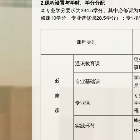
2.
课程设置与学时、学分分配
本专业学分要求为234.5学分。其中必修课为1
修课10学分、专业选修课28.5学分）；专业
课程类别
思
通识教育课
事
学
必
专业基础课
类
修
专
专业课
学
课
程
毕
实践环节
毕