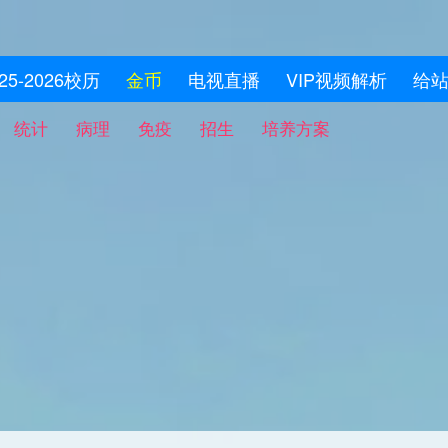
025-2026校历
金币
电视直播
VIP视频解析
给
统计
病理
免疫
招生
培养方案