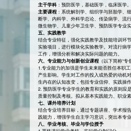
主干学科
：预防医学，基础医学，临床医学
主要课程
：系统解剖学、组织学与胚胎学、
断学、内科学、外科学总论、传染病学、流
微生物学、儿童少年卫生学、预防医学专业
五、
实践教学
结合专业特征，强化实践教学及技能培训环
实验项目，进行模块化实验教学。对流行病
工作，增强分析和解决实际问题的能力。
六、专业能力与创新创业课程
（以下简称“专
1.专业能力的加强是学生未来能否胜任本职
产生影响。学生对工作的投入或热爱的动机
生内在的认知改变，包括专业信仰、实践操
2. 预防医学专业学生的教育和实践的原则应
质量控制及考核。拟从基本实践能力、职业
七、课外培养计划
结合专业培养目标，通过专题讲座、学术报
践能力，增强学生自主学习意识，突出本专
八、学业考核、毕业与学位授予
1.严格进行学业考核，实行学分制记分。