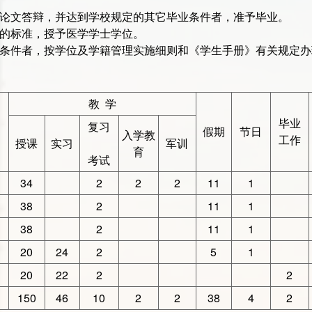
业论文答辩，并达到学校规定的其它毕业条件者，准予毕业。
定的标准，授予医学学士学位。
的条件者，按学位及学籍管理实施细则和《学生手册》有关规定办
教 学
毕业
复习
假期
节日
入学教
工作
授课
实习
军训
育
考试
34
2
2
2
11
1
38
2
11
1
38
2
11
1
20
24
2
5
1
20
22
2
2
150
46
10
2
2
38
4
2