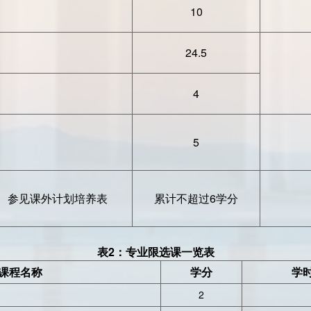
10
24.5
4
5
参见课外计划培养表
累计不超过6学分
表2：专业限选课一览表
课程名称
学分
学时
2