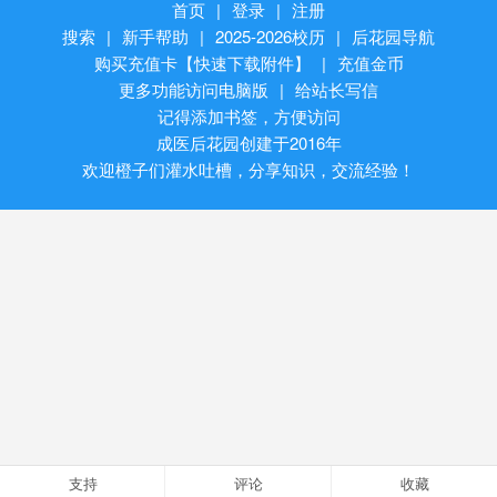
首页
|
登录
|
注册
搜索
|
新手帮助
|
2025-2026校历
|
后花园导航
购买充值卡【快速下载附件】
|
充值金币
更多功能访问电脑版
|
给站长写信
记得添加书签，方便访问
成医后花园创建于2016年
欢迎橙子们灌水吐槽，分享知识，交流经验！
支持
评论
收藏