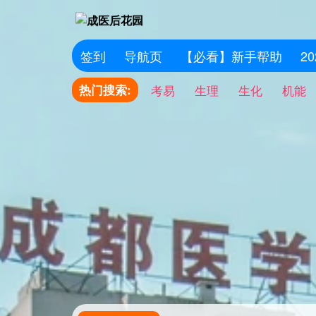
签到
导航页
【必看】新手帮助
2
热门搜索:
考易
生理
生化
机能