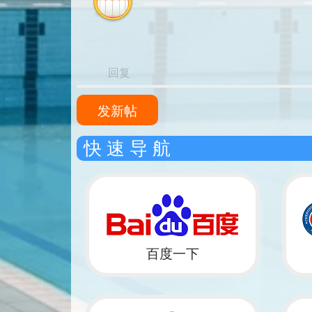
回复
发新帖
快 速 导 航