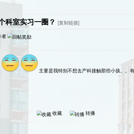
个科室实习一圈？
[复制链接]
作者
？
主要是我特别不想去产科接触那些小孩。。
收藏
转播