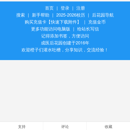
首页
|
登录
|
注册
搜索
|
新手帮助
|
2025-2026校历
|
后花园导航
购买充值卡【快速下载附件】
|
充值金币
更多功能访问电脑版
|
给站长写信
记得添加书签，方便访问
成医后花园创建于2016年
欢迎橙子们灌水吐槽，分享知识，交流经验！
支持
评论
收藏