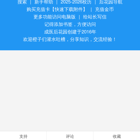
搜索
|
新手帮助
|
2025-2026校历
|
后花园导航
购买充值卡【快速下载附件】
|
充值金币
更多功能访问电脑版
|
给站长写信
记得添加书签，方便访问
成医后花园创建于2016年
欢迎橙子们灌水吐槽，分享知识，交流经验！
支持
评论
收藏