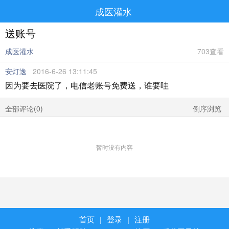
成医灌水
送账号
成医灌水
703查看
安灯逸
2016-6-26 13:11:45
因为要去医院了，电信老账号免费送，谁要哇
全部评论(
0
)
倒序浏览
暂时没有内容
首页
|
登录
|
注册