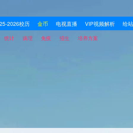
025-2026校历
金币
电视直播
VIP视频解析
给
统计
病理
免疫
招生
培养方案