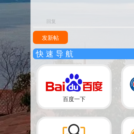
回复
发新帖
快 速 导 航