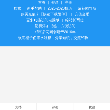
首页
|
登录
|
注册
搜索
|
新手帮助
|
2025-2026校历
|
后花园导航
购买充值卡【快速下载附件】
|
充值金币
更多功能访问电脑版
|
给站长写信
记得添加书签，方便访问
成医后花园创建于2016年
欢迎橙子们灌水吐槽，分享知识，交流经验！
支持
评论
收藏