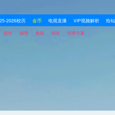
025-2026校历
金币
电视直播
VIP视频解析
给
统计
病理
免疫
招生
培养方案