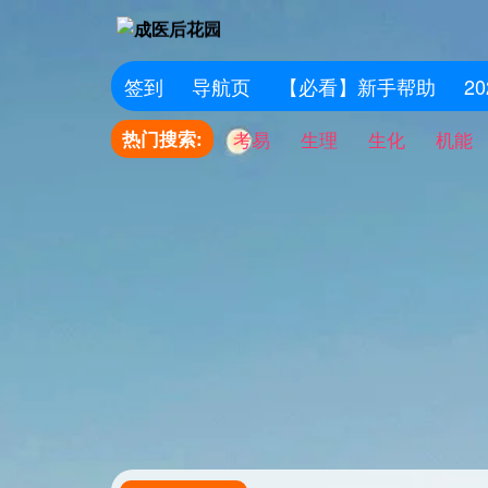
签到
导航页
【必看】新手帮助
2
热门搜索:
考易
生理
生化
机能