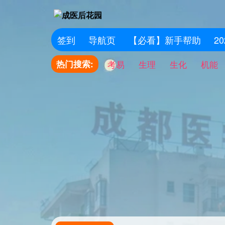
签到
导航页
【必看】新手帮助
2
热门搜索:
考易
生理
生化
机能