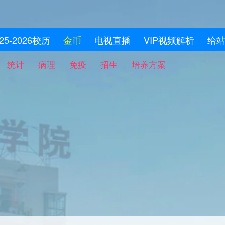
025-2026校历
金币
电视直播
VIP视频解析
给
统计
病理
免疫
招生
培养方案