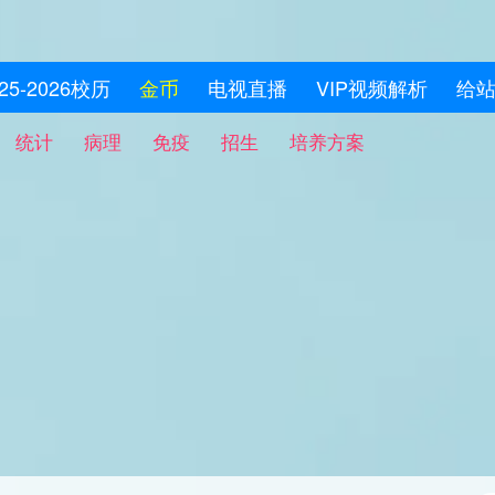
025-2026校历
金币
电视直播
VIP视频解析
给
统计
病理
免疫
招生
培养方案