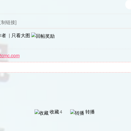
复制链接]
作者
|
只看大图
2cmc.com
收藏
4
转播