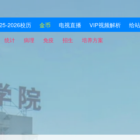
025-2026校历
金币
电视直播
VIP视频解析
给
统计
病理
免疫
招生
培养方案