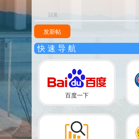
回复
发新帖
快 速 导 航