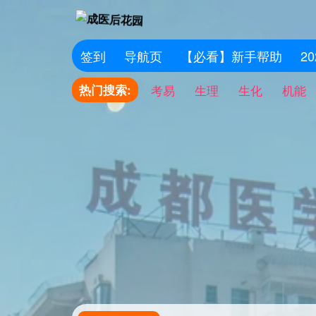
签到
导航页
【必看】新手帮助
2
热门搜索:
考易
生理
生化
机能