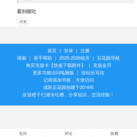
看到呕吐
回复
首页
|
登录
|
注册
搜索
|
新手帮助
|
2025-2026校历
|
后花园导航
购买充值卡【快速下载附件】
|
充值金币
更多功能访问电脑版
|
给站长写信
记得添加书签，方便访问
成医后花园创建于2016年
欢迎橙子们灌水吐槽，分享知识，交流经验！
支持
评论
收藏