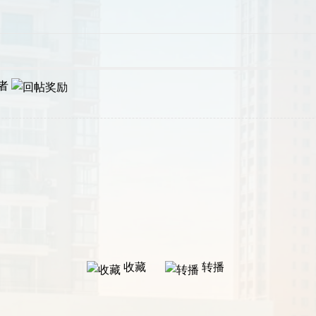
者
收藏
转播