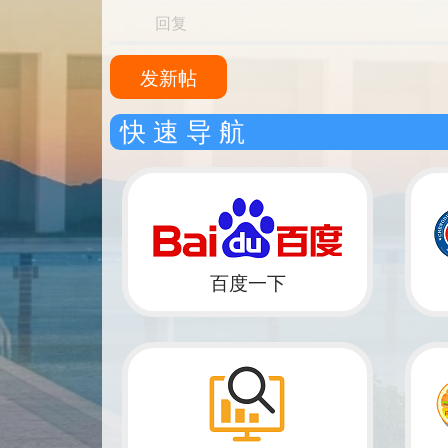
回复
发新帖
快 速 导 航