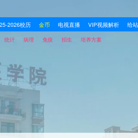
025-2026校历
金币
电视直播
VIP视频解析
给
统计
病理
免疫
招生
培养方案