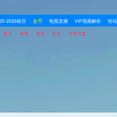
025-2026校历
金币
电视直播
VIP视频解析
给
统计
病理
免疫
招生
培养方案