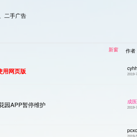
、二手广告
新窗
作者
cyh
使用网页版
2019-
成医
花园APP暂停维护
2019-
pcx
2019-