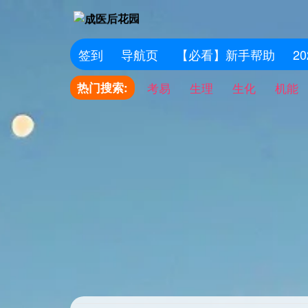
签到
导航页
【必看】新手帮助
2
热门搜索:
考易
生理
生化
机能