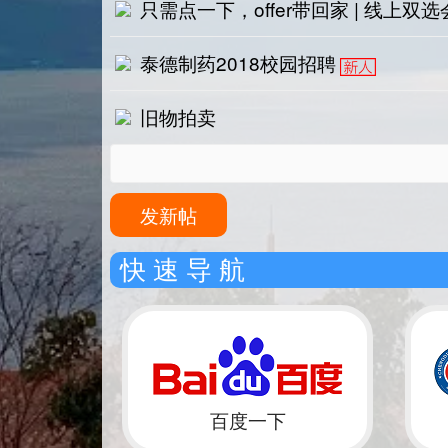
只需点一下，offer带回家 | 线上双
泰德制药2018校园招聘
旧物拍卖
发新帖
快 速 导 航