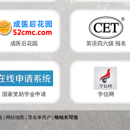
版
|
网站地图
|
黑名单用户
|
给站长写信