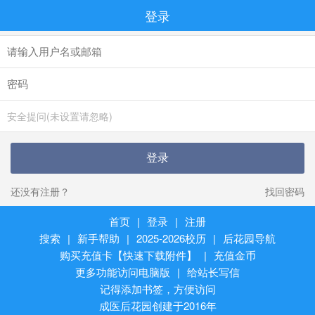
登录
安全提问(未设置请忽略)
登录
还没有注册？
找回密码
首页
|
登录
|
注册
搜索
|
新手帮助
|
2025-2026校历
|
后花园导航
购买充值卡【快速下载附件】
|
充值金币
更多功能访问电脑版
|
给站长写信
记得添加书签，方便访问
成医后花园创建于2016年